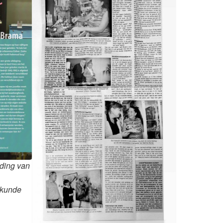
iding van
lkunde