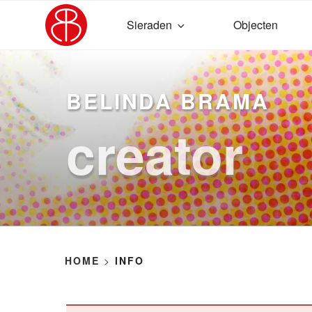
Ga
naar
Sieraden
Objecten
de
inhoud
BELINDA BRAMA
creator
HOME
>
INFO