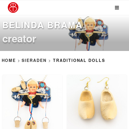
Ga
naar
de
BELINDA BRAMA
inhoud
creator
HOME
>
SIERADEN
>
TRADITIONAL DOLLS