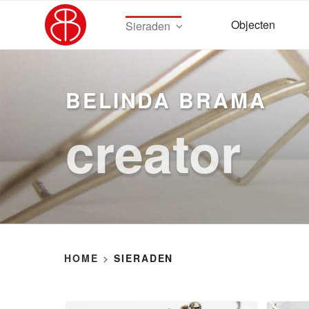
Ga
naar
Objecten
Sieraden
de
inhoud
BELINDA BRAMA
creator
HOME
>
SIERADEN